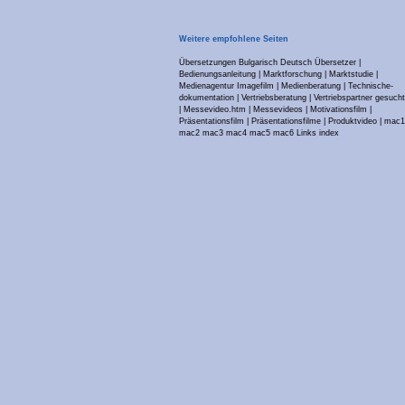
Weitere empfohlene Seiten
Übersetzungen Bulgarisch Deutsch Übersetzer
|
Bedienungsanleitung
|
Marktforschung
|
Marktstudie
|
Medienagentur Imagefilm
|
Medienberatung
|
Technische-
dokumentation
|
Vertriebsberatung
|
Vertriebspartner gesucht
|
Messevideo.htm
|
Messevideos
|
Motivationsfilm
|
Präsentationsfilm
|
Präsentationsfilme
|
Produktvideo
|
mac1
mac2
mac3
mac4
mac5
mac6
Links
index