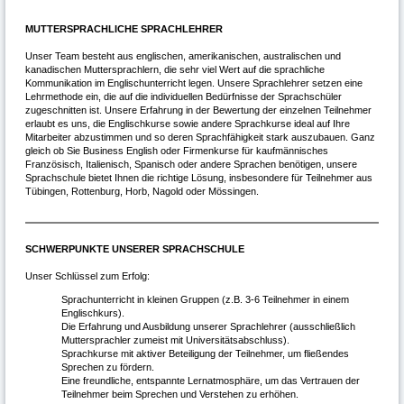
MUTTERSPRACHLICHE SPRACHLEHRER
Unser Team besteht aus englischen, amerikanischen, australischen und
kanadischen Muttersprachlern, die sehr viel Wert auf die sprachliche
Kommunikation im Englischunterricht legen. Unsere Sprachlehrer setzen eine
Lehrmethode ein, die auf die individuellen Bedürfnisse der Sprachschüler
zugeschnitten ist. Unsere Erfahrung in der Bewertung der einzelnen Teilnehmer
erlaubt es uns, die Englischkurse sowie andere Sprachkurse ideal auf Ihre
Mitarbeiter abzustimmen und so deren Sprachfähigkeit stark auszubauen. Ganz
gleich ob Sie Business English oder Firmenkurse für kaufmännisches
Französisch, Italienisch, Spanisch oder andere Sprachen benötigen, unsere
Sprachschule bietet Ihnen die richtige Lösung, insbesondere für Teilnehmer aus
Tübingen, Rottenburg, Horb, Nagold oder Mössingen.
SCHWERPUNKTE UNSERER SPRACHSCHULE
Unser Schlüssel zum Erfolg:
Sprachunterricht in kleinen Gruppen (z.B. 3-6 Teilnehmer in einem
Englischkurs).
Die Erfahrung und Ausbildung unserer Sprachlehrer (ausschließlich
Muttersprachler zumeist mit Universitätsabschluss).
Sprachkurse mit aktiver Beteiligung der Teilnehmer, um fließendes
Sprechen zu fördern.
Eine freundliche, entspannte Lernatmosphäre, um das Vertrauen der
Teilnehmer beim Sprechen und Verstehen zu erhöhen.