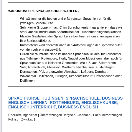
WARUM UNSERE SPRACHSCHULE WÄHLEN?
Wir wählen nur die besten und erfahrensten Sprachlehrer für die
jeweiligen Sprachkurse.
Sehr kleine Gruppen (max. 6) im Sprachunterricht garantieren, dass wir
stark auf die individuellen Bedürfnisse der Teilnehmer eingehen können.
Flexible Gestaltung der Sprachkurse bei Ihnen inhouse, angepasst an
Ihre Betriebseffizienz.
Kursmaterial wird ebenfalls nach den Anforderungen der Sprachschüler
von den Lehrern ausgewählt.
Durch die räumliche Nähe ist unsere Sprachschule ideal für Teilnehmer
aus Tübingen, Rottenburg, Horb, Nagold oder Mössingen, aber auch für
Sprachschüler aus kleineren Gemeinden, wie z.B. aus Baiersbronn,
Sulz, Ammerbuch, Altensteig, Wildberg, Pliezhausen, Kusterdingen,
Dornstetten, Pfalzgrafenweiler, Alpirsbach, Loßburg, Dornhan,
Waldachtal, Haiterbach, Eutingen, Kirchentellinsfurt, Dettenhausen oder
Dußlingen.
SPRACHKURSE, TÜBINGEN, SPRACHSCHULE, BUSINESS
ENGLISCH LERNEN, ROTTENBURG, ENGLISCHKURSE,
ENGLISCHUNTERRICHT, BUSINESS ENGLISH
Übersetzungsdienst
|
Übersetzungen Bergisch-Gladbach
|
Fachübersetzungen
Polnisch Zwickau
|